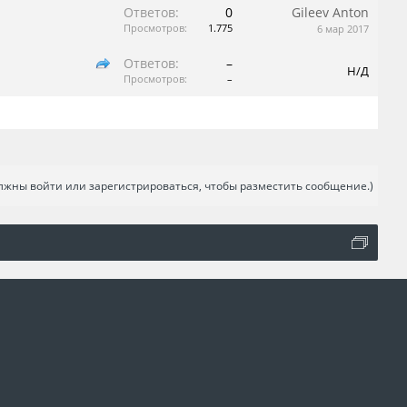
Ответов:
0
Gileev Anton
Просмотров:
1.775
6 мар 2017
Ответов:
–
Н/Д
Просмотров:
–
лжны войти или зарегистрироваться, чтобы разместить сообщение.)