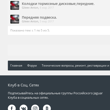
Колодки тормозные дисковые,передние.
Gileev Anton
,
6 мар 2017
Передняя подвеска.
Gileev Anton
,
5 мар 2017
Показано тем: с 1 по 5 из 5.
Главная
Форум
Технические вопросы, ремонт, реставрации и
Клуб в Соц. Сетях
Подписывайтесь на официальные группы Российского Jaguar
Клуба в социальных сетях.