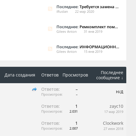
Последнее:
Требуется замена цепи xj 351 5 литров 510 сил
iRuslan
22 мар 2020
Последнее:
Ремкомплект помпы Jaguar X300
Gileev Anton
31 янв 2019
Последнее:
ИНФОРМАЦИОННЫЕ И ПРЕДУПРЕЖДАЮЩИЕ НАДПИСИ XJ VIN от G00442 до H32732
Gileev Anton
15 янв 2019
Последнее
Дата создания
Ответов
Просмотров
сообщение ↓
Ответов:
–
Н/Д
Просмотров:
–
Ответов:
1
zayc10
Просмотров:
2.031
17 мар 2019
Ответов:
1
Clockwork
Просмотров:
2.007
27 июн 2018