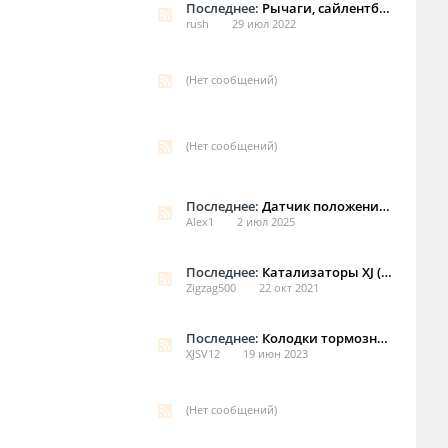
Последнее:
Рычаги, сайлентблоки, тяги.
rush
29 июл 2022
(Нет сообщений)
(Нет сообщений)
Последнее:
Датчик положения селектора АКПП
Alex1
2 июл 2025
Последнее:
Катализаторы XJ (358) 4.2 компрессор
Zigzag500
22 окт 2021
Последнее:
Колодки тормозные.Jaguar XJ V R 4.2 V8 Supercharged
XJSV12
19 июн 2023
(Нет сообщений)