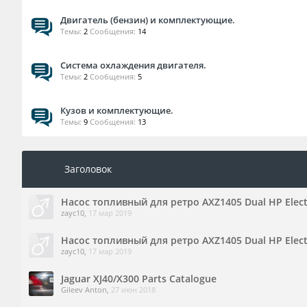
Двигатель (бензин) и комплектующие.
Темы:
2
Сообщения:
14
Система охлаждения двигателя.
Темы:
2
Сообщения:
5
Кузов и комплектующие.
Темы:
9
Сообщения:
13
Заголовок
Насос топливный для ретро AXZ1405 Dual HP Elect
zayc10
,
17 мар 2019
Насос топливный для ретро AXZ1405 Dual HP Elect
zayc10
,
17 мар 2019
Jaguar XJ40/X300 Parts Catalogue
Gileev Anton
,
27 июн 2018