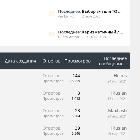
Последнее:
Выбор з/ч для ТО в условиях нашего рынка
vas'ka_kot
2 июн 2025
Последнее:
Харизматичный лимузин Отзыв о Jaguar XJ, 2008 г.в.
Gileev Anton
31 май 2019
Последнее
Дата создания
Ответов
Просмотров
сообщение ↓
Ответов:
144
Holms
Просмотров:
18.259
24 ноя 2021
Ответов:
3
iRuslan
Просмотров:
1.413
13 ноя 2021
Ответов:
23
Maxflash
Просмотров:
6.204
24 апр 2021
Ответов:
39
iRuslan
Просмотров:
6.546
19 мар 2021