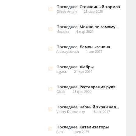
Последнее:
Стояночный тормоз
Gileev Anton
23 мар 2020
Последнее:
Можно ли самому привязать брелок на 2004 Jaguar XJ8 (X350) ?
Ильюха
4 мар 2021
Последнее:
Лампы ксенона
AlekseyLoresh
1 сен 2017
Последнее:
Жабры
e.g.o.r.
21 дек 2019
Последнее:
Реставрация руля
Glade
25 фев 2020
Последнее:
Чёрный экран навигации!!!
Valery Dubovitsky
18 авг 2017
Последнее:
Катализаторы
Alex1
1 фев 2023