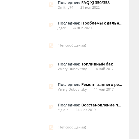
Последнее:
FAQ XJ 350/358
Dmitriy74
21 ноя 2022
Последнее:
Проблемы с дальними поездками.
Jager
24 янв 2020
(Нет сообщений)
Последнее:
Топливный бак
Valery Dubovitsky
14 май 2017
Последнее:
Ремонт заднего редуктора XJ
Valery Dubovitsky
11 май 2017
Последнее:
Восстановление пневмобаллонов
e.g.o.r.
14 июл 2019
(Нет сообщений)