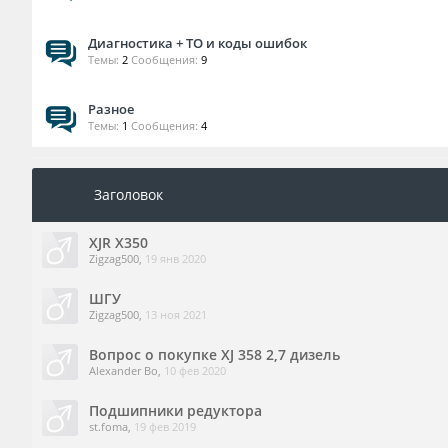
Диагностика + ТО и коды ошибок
Темы:
2
Сообщения:
9
Разное
Темы:
1
Сообщения:
4
Заголовок
XJR X350
Zigzag500
,
19 янв 2020
ШГУ
Zigzag500
,
13 ноя 2021
Вопрос о покупке XJ 358 2,7 дизель
Alexander Bo
,
10 фев 2020
Подшипники редуктора
st.foma
,
19 фев 2019