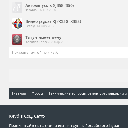
Автозапуск в XJ358 (350)
st.foma
,
16 янв 2018
Видео jaguar XJ (X350, X358)
Leshiy
,
14 мар 2017
Титул имеет цену
Ковалев Сергей
,
8 мар 2017
Показано тем: с 1 по 7 из 7.
Главная
Форум
Технические вопросы, ремонт, реставрации и
Клуб в Соц. Сетях
Подписывайтесь на официальные группы Российского Jaguar