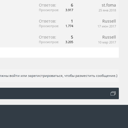
Ответов:
6
st.foma
Просмотров:
3.917
25 янв 2018
Ответов:
1
Russell
Просмотров:
1.774
17 июн 2017
Ответов:
5
Russell
Просмотров:
3.205
10 мар 2017
лжны войти или зарегистрироваться, чтобы разместить сообщение.)