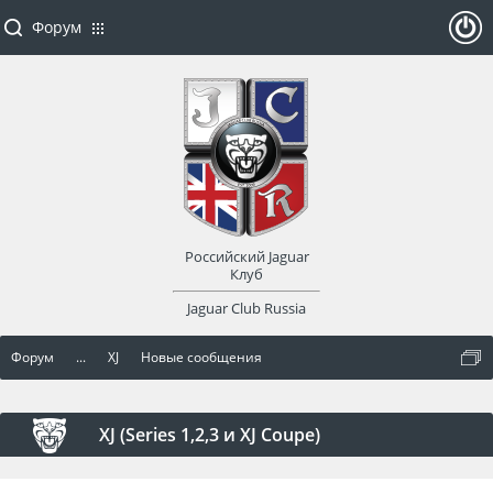
Форум
ойти
или
заре
Российский Jaguar
гист
Клуб
Jaguar Club Russia
рир
Форум
...
XJ
Новые сообщения
оват
ься
XJ (Series 1,2,3 и XJ Coupe)