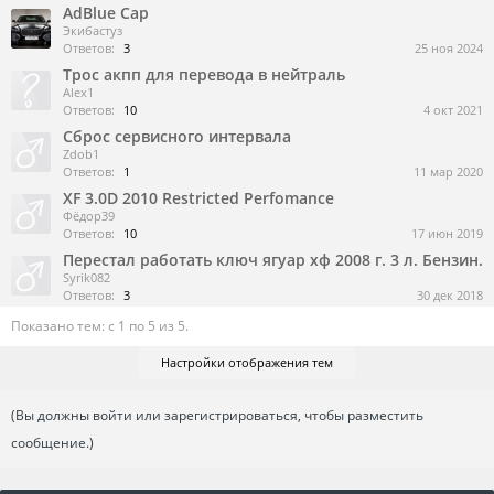
AdBlue Cap
Экибастуз
Ответов:
3
25 ноя 2024
Трос акпп для перевода в нейтраль
Alex1
Ответов:
10
4 окт 2021
Сброс сервисного интервала
Zdob1
Ответов:
1
11 мар 2020
XF 3.0D 2010 Restricted Perfomance
Фёдор39
Ответов:
10
17 июн 2019
Перестал работать ключ ягуар хф 2008 г. 3 л. Бензин.
Syrik082
Ответов:
3
30 дек 2018
Показано тем: с 1 по 5 из 5.
Настройки отображения тем
(Вы должны войти или зарегистрироваться, чтобы разместить
сообщение.)