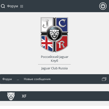
Форум
ойти
или
заре
Российский Jaguar
гист
Клуб
Jaguar Club Russia
рир
Форум
...
Новые сообщения
оват
ься
XF