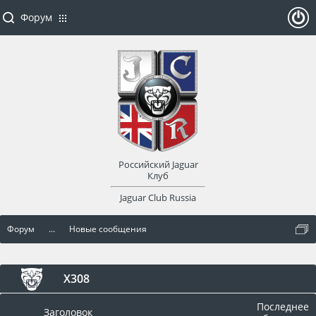
Форум
ойти
или
заре
Российский Jaguar
гист
Клуб
Jaguar Club Russia
рир
Форум
...
Новые сообщения
оват
ься
X308
Последнее
Заголовок