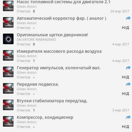
Насос топливной системы для двигателя 2.1
Gileev Anton
Ответов:
0
24 мар 2017
Автоматический корректор фар. ( аналог )
Gileev Anton
Н/Д
Ответов:
–
Оригинальные щетки дворников!
SALVATORE MARANZANO
Ответов:
0
4 мар 2017
Измерителя массового расхода воздуха
Gileev Anton
Ответов:
1
4 мар 2017
Генератор импульсов, коленчатый вал.
Gileev Anton
Н/Д
Ответов:
–
Передняя подвеска.
Gileev Anton
Н/Д
Ответов:
–
Втулки стабилизатора перед/зад.
Gileev Anton
Ответов:
1
3 мар 2017
Компрессор, кондиционер
Gileev Anton
Н/Д
Ответов:
–