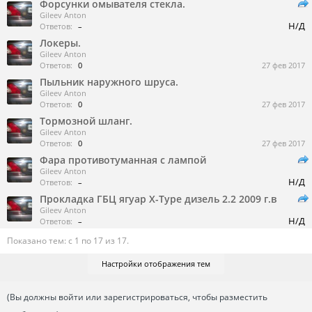
Форсунки омывателя стекла.
Gileev Anton
Н/Д
Ответов:
–
Локеры.
Gileev Anton
Ответов:
0
27 фев 2017
Пыльник наружного шруса.
Gileev Anton
Ответов:
0
27 фев 2017
Тормозной шланг.
Gileev Anton
Ответов:
0
27 фев 2017
Фара противотуманная с лампой
Gileev Anton
Н/Д
Ответов:
–
Прокладка ГБЦ ягуар X-Type дизель 2.2 2009 г.в
Gileev Anton
Н/Д
Ответов:
–
Показано тем: с 1 по 17 из 17.
Настройки отображения тем
(Вы должны войти или зарегистрироваться, чтобы разместить