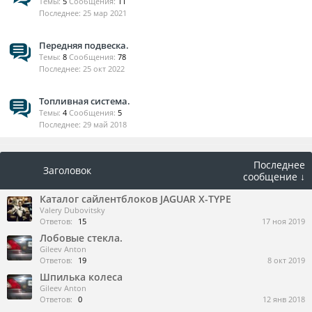
Темы:
5
Сообщения:
11
25 мар 2021
Передняя подвеска.
Темы:
8
Сообщения:
78
25 окт 2022
Топливная система.
Темы:
4
Сообщения:
5
29 май 2018
Последнее
Заголовок
сообщение ↓
Каталог сайлентблоков JAGUAR X-TYPE
Valery Dubovitsky
Ответов:
15
17 ноя 2019
Лобовые стекла.
Gileev Anton
Ответов:
19
8 окт 2019
Шпилька колеса
Gileev Anton
Ответов:
0
12 янв 2018