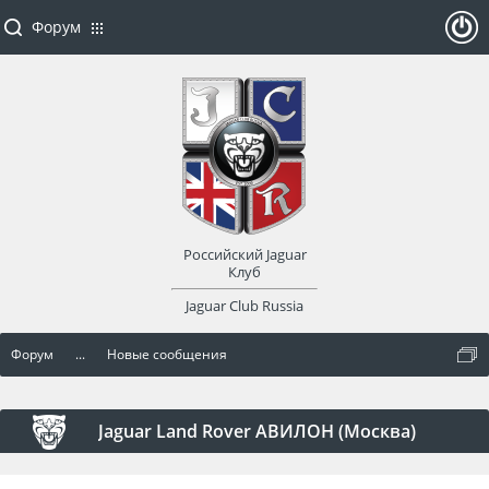
Форум
ойти
или
заре
Российский Jaguar
гист
Клуб
Jaguar Club Russia
рир
Форум
...
Новые сообщения
оват
ься
Jaguar Land Rover АВИЛОН (Москва)