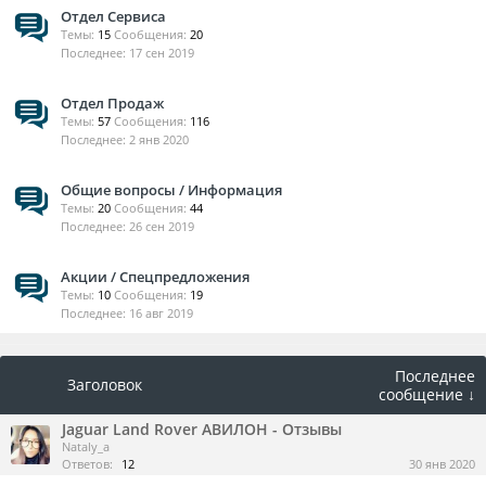
Отдел Сервиса
Темы:
15
Сообщения:
20
17 сен 2019
Отдел Продаж
Темы:
57
Сообщения:
116
2 янв 2020
Общие вопросы / Информация
Темы:
20
Сообщения:
44
26 сен 2019
Акции / Спецпредложения
Темы:
10
Сообщения:
19
16 авг 2019
Последнее
Заголовок
сообщение ↓
Jaguar Land Rover АВИЛОН - Отзывы
Nataly_a
Ответов:
12
30 янв 2020