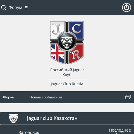
Форум
ойти
или
заре
Российский Jaguar
гист
Клуб
Jaguar Club Russia
рир
Форум
...
Новые сообщения
оват
ься
Jaguar club Казахстан
Последнее
Заголовок