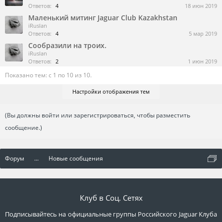
Ответов:
4
18 июн 2019
Маленький митинг Jaguar Сlub Kazakhstan
iRuslan
Ответов:
4
5 мар 2019
Сообразили на троих.
iRuslan
Ответов:
2
1 июн 2019
Показано тем: с 1 по 10 из 10.
Настройки отображения тем
(Вы должны войти или зарегистрироваться, чтобы разместить
сообщение.)
Форум
...
Новые сообщения
Клуб в Соц. Сетях
Подписывайтесь на официальные группы Российского Jaguar Клуба