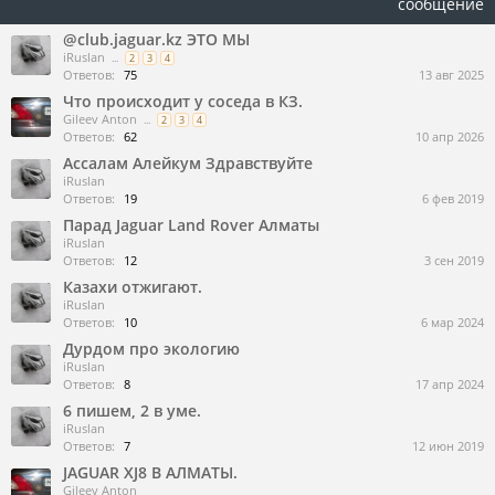
сообщение
@club.jaguar.kz ЭТО МЫ
iRuslan
...
2
3
4
Ответов:
75
13 авг 2025
Что происходит у соседа в КЗ.
Gileev Anton
...
2
3
4
Ответов:
62
10 апр 2026
Ассалам Алейкум Здравствуйте
iRuslan
Ответов:
19
6 фев 2019
Парад Jaguar Land Rover Алматы
iRuslan
Ответов:
12
3 сен 2019
Казахи отжигают.
iRuslan
Ответов:
10
6 мар 2024
Дурдом про экологию
iRuslan
Ответов:
8
17 апр 2024
6 пишем, 2 в уме.
iRuslan
Ответов:
7
12 июн 2019
JAGUAR XJ8 В АЛМАТЫ.
Gileev Anton