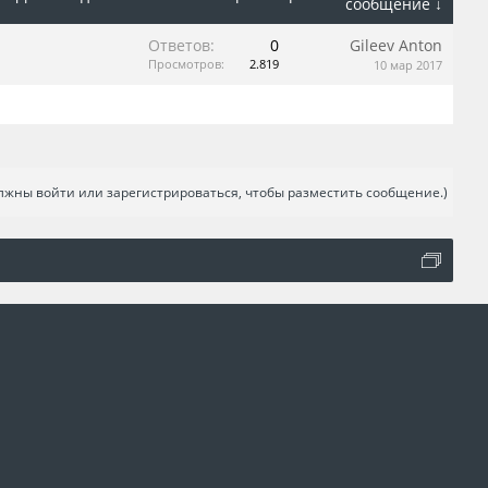
сообщение ↓
Ответов:
0
Gileev Anton
Просмотров:
2.819
10 мар 2017
лжны войти или зарегистрироваться, чтобы разместить сообщение.)