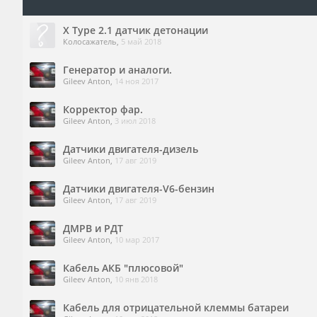
X Type 2.1 датчик детонации
Колосажатель
,
5 май 2018
Генератор и аналоги.
Gileev Anton
,
14 ноя 2017
Корректор фар.
Gileev Anton
,
3 июл 2018
Датчики двигателя-дизель
Gileev Anton
,
17 авг 2019
Датчики двигателя-V6-бензин
Gileev Anton
,
17 авг 2019
ДМРВ и РДТ
Gileev Anton
,
10 мар 2017
Кабель АКБ "плюсовой"
Gileev Anton
,
10 янв 2018
Кабель для отрицательной клеммы батареи