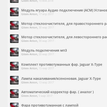
Gileev Anton
,
10 янв 2018
Модуль ягуара Аудио подключения (АСМ) Установ
Gileev Anton
,
17 апр 2017
Мотор стеклоочистителя, для правостороннего ра
Gileev Anton
,
30 мар 2017
Мотор стеклоочистителя, для левостороннего рас
Gileev Anton
,
30 мар 2017
Модуль подключения мп3
Gileev Anton
,
20 мар 2017
Комплект противотуманных фар. Jaguar X-Type
Gileev Anton
,
13 мар 2017
Лампа накаливания/ксеноновая. Jaguar X-Type
Gileev Anton
,
13 мар 2017
Автоматический корректор фар. ( аналог )
Gileev Anton
,
5 мар 2017
Фара противотуманная с лампой