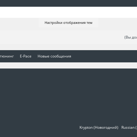
Настройки отображения тем
(Вы до
 тюнинг
E-Pace
Новые сообщения
Krypton (Новогодний)
Russian 