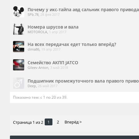
Почему у икс-тайпа авд сальник правого привода
SPb.78
,
28 фев 2017
Номера шрусов и вала
MOTOROLA
,
1 апр 2017
На всех передачах едет только вперёд?
dima86
,
19 апр 2017
Семейство АКПП JATCO
Gileev Anton
,
3 май 2018
Подшипник промежуточного вала правого приво
Deep
,
26 май 2017
Показано тем: с 1 по 20 из 39.
1
2
Вперёд >
Страница 1 из 2