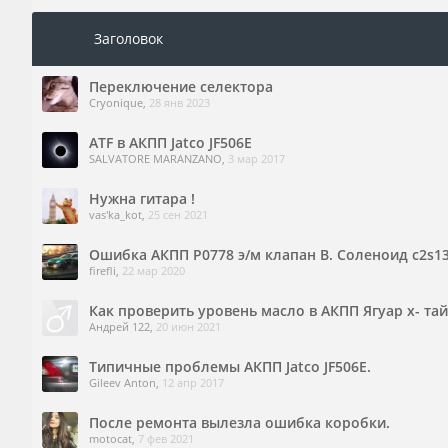
Заголовок
Переключение селектора
Cryonique
,
28 янв 2023
ATF в АКПП Jatco JF506E
SALVATORE MARANZANO
,
3 мар 2017
Нужна гитара !
vas'ka_kot
,
25 сен 2021
Ошибка АКПП Р0778 э/м клапан В. Соленоид c2s13
firefli
,
22 мар 2020
Как проверить уровень масло в АКПП Ягуар х- тай
Андрей 122
,
20 июн 2021
Типичные проблемы АКПП Jatco JF506E.
Gileev Anton
,
12 апр 2017
После ремонта вылезла ошибка коробки.
motocat
,
7 фев 2021