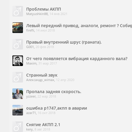
Проблемы АКПП
Matyushkin88
,
14 янв 2021
Левый передний привод, аналоги, ремонт ? Соб
firefli
,
14 июл 2018
Правый внутренний шрус (граната).
G001
,
20 фев 2018
От чего появляется вибрация карданного вала?
Maxim
,
31 мар 2017
Странный звук
Александр_wimax
,
12 апр 2020
Пропала задняя скорость.
yzzeer
,
22 мар 2018
ошибка p1747,акпп в аварии
azar71
,
16 окт 2018
Снятие АКПП 2.1
kery
,
8 авг 2018