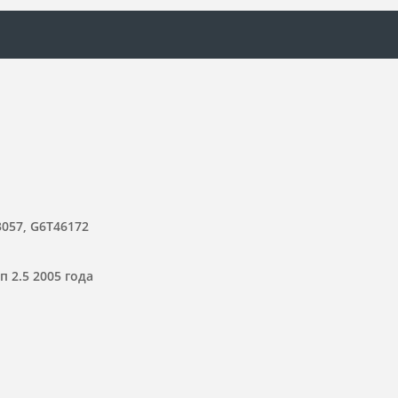
057, G6T46172
п 2.5 2005 года