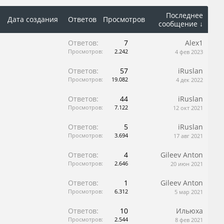
Последнее
Дата создания
Ответов
Просмотров
сообщение ↓
Ответов:
7
Alex1
Просмотров:
2.242
4 фев 2023
Ответов:
57
iRuslan
Просмотров:
19.082
4 дек 2022
Ответов:
44
iRuslan
Просмотров:
7.122
12 окт 2021
Ответов:
5
iRuslan
Просмотров:
3.694
17 авг 2021
Ответов:
4
Gileev Anton
Просмотров:
2.646
20 июн 2021
Ответов:
1
Gileev Anton
Просмотров:
6.312
5 мар 2021
Ответов:
10
Ильюха
Просмотров:
2.544
8 фев 2021