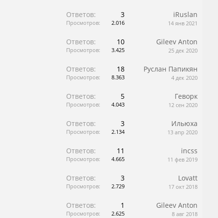
Ответов:
3
iRuslan
Просмотров:
2.016
14 янв 2021
Ответов:
10
Gileev Anton
Просмотров:
3.425
25 дек 2020
Ответов:
18
Руслан Папикян
Просмотров:
8.363
4 дек 2020
Ответов:
5
Геворк
Просмотров:
4.043
12 сен 2020
Ответов:
3
Ильюха
Просмотров:
2.134
13 апр 2020
Ответов:
11
incss
Просмотров:
4.665
11 фев 2019
Ответов:
3
Lovatt
Просмотров:
2.729
17 окт 2018
Ответов:
1
Gileev Anton
Просмотров:
2.625
8 авг 2018