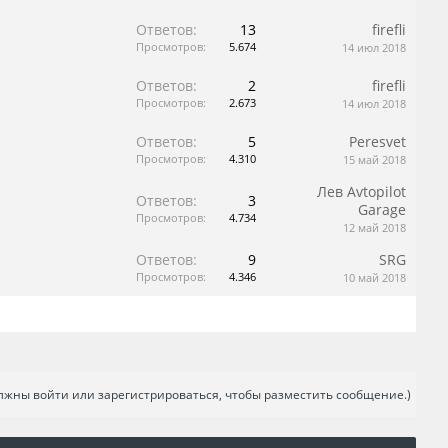
Ответов:
13
firefli
Просмотров:
5.674
14 июл 2018
Ответов:
2
firefli
Просмотров:
2.673
14 июл 2018
Ответов:
5
Peresvet
Просмотров:
4.310
15 май 2018
Лев Avtopilot
Ответов:
3
Garage
Просмотров:
4.734
12 май 2018
Ответов:
9
SRG
Просмотров:
4.346
10 май 2018
лжны войти или зарегистрироваться, чтобы разместить сообщение.)