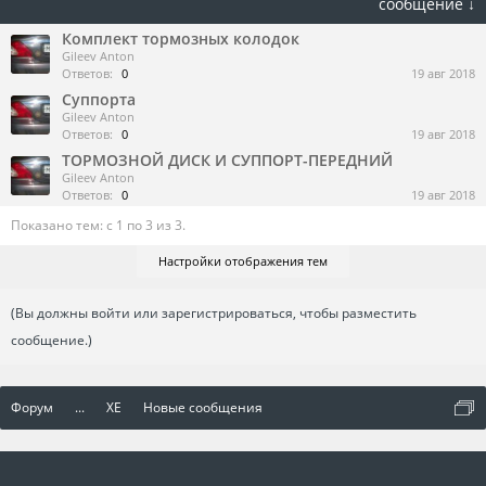
сообщение ↓
Комплект тормозных колодок
Gileev Anton
Ответов:
0
19 авг 2018
Суппорта
Gileev Anton
Ответов:
0
19 авг 2018
ТОРМОЗНОЙ ДИСК И СУППОРТ-ПЕРЕДНИЙ
Gileev Anton
Ответов:
0
19 авг 2018
Показано тем: с 1 по 3 из 3.
Настройки отображения тем
(Вы должны войти или зарегистрироваться, чтобы разместить
сообщение.)
Форум
...
XE
Новые сообщения