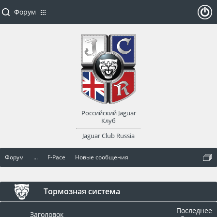
Форум
ойти
или
заре
Российский Jaguar
гист
Клуб
Jaguar Club Russia
рир
Форум
...
F-Pace
Новые сообщения
оват
ься
Тормозная система
Последнее
Заголовок