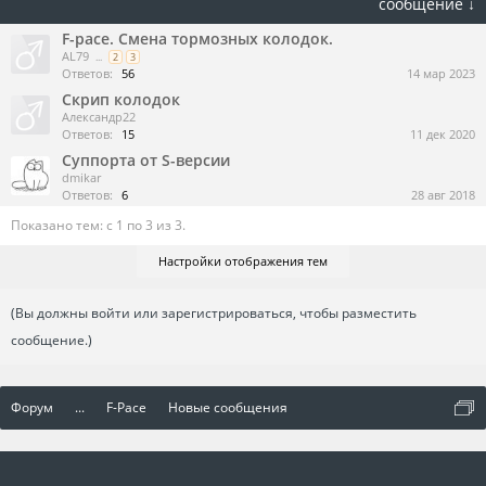
сообщение ↓
F-pace. Смена тормозных колодок.
AL79
...
2
3
Ответов:
56
14 мар 2023
Скрип колодок
Александр22
Ответов:
15
11 дек 2020
Суппорта от S-версии
dmikar
Ответов:
6
28 авг 2018
Показано тем: с 1 по 3 из 3.
Настройки отображения тем
(Вы должны войти или зарегистрироваться, чтобы разместить
сообщение.)
Форум
...
F-Pace
Новые сообщения