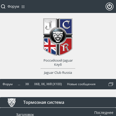
Форум
ойти
или
заре
Российский Jaguar
гист
Клуб
Jaguar Club Russia
рир
Форум
...
XK
XK8, XK, XKR (X100)
Новые сообщения
оват
ься
Тормозная система
Последнее
Заголовок