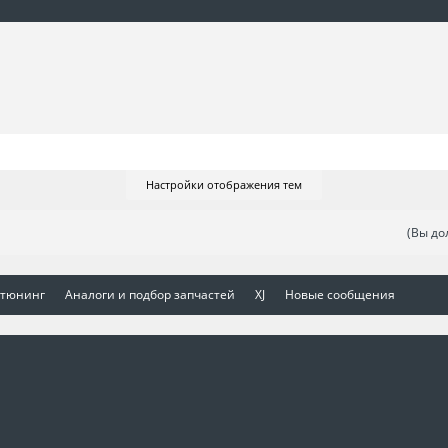
Настройки отображения тем
(Вы до
 тюнинг
Аналоги и подбор запчастей
XJ
Новые сообщения