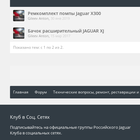
Ремкомплект помпы Jaguar X300
Gileev Anton
,
30 янв 2019
Бачок расширительный JAGUAR XJ
Gileev Anton
,
15 мар 2017
Показано тем: с 1 по 2 из 2.
Главная
Форум
Технические вопросы, ремонт, реставрации и
Клуб в Соц. Сетях
Подписывайтесь на официальные группы Российского Jaguar
Клуба в социальных сетях.