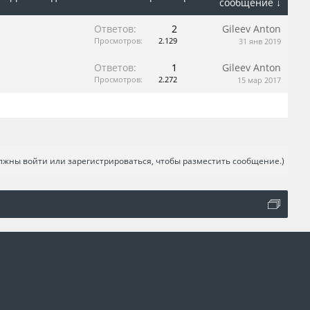
сообщение ↓
Ответов:
2
Gileev Anton
Просмотров:
2.129
31 янв 2019
Ответов:
1
Gileev Anton
Просмотров:
2.272
15 мар 2017
лжны войти или зарегистрироваться, чтобы разместить сообщение.)