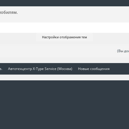
омобилям.
Настройки отображения тем
(Вы до
а.
Автотехцентр X-Type Service (Москва)
Новые сообщения