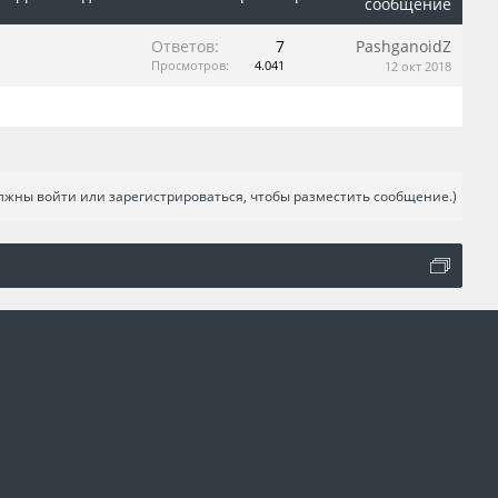
сообщение
Ответов:
7
PashganoidZ
Просмотров:
4.041
12 окт 2018
лжны войти или зарегистрироваться, чтобы разместить сообщение.)