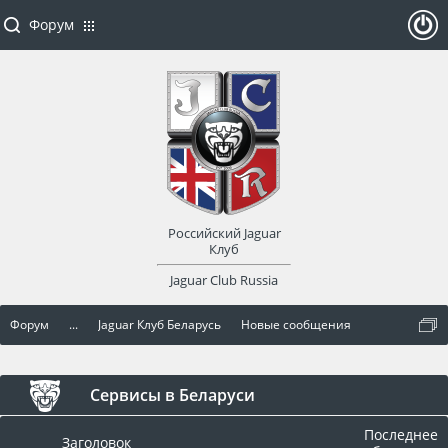
Форум
ойти
или
заре
Российский Jaguar
гист
Клуб
Jaguar Club Russia
рир
Форум
...
Jaguar Клуб Беларусь
Новые сообщения
оват
ься
Сервисы в Беларуси
Последнее
Заголовок