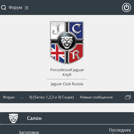
Форум
ойти
или
заре
Российский Jaguar
гист
Клуб
Jaguar Club Russia
рир
Форум
...
XJ (Series 1,2,3 и XJ Coupe)
Новые сообщения
оват
ься
Салон
Последнее
Заголовок