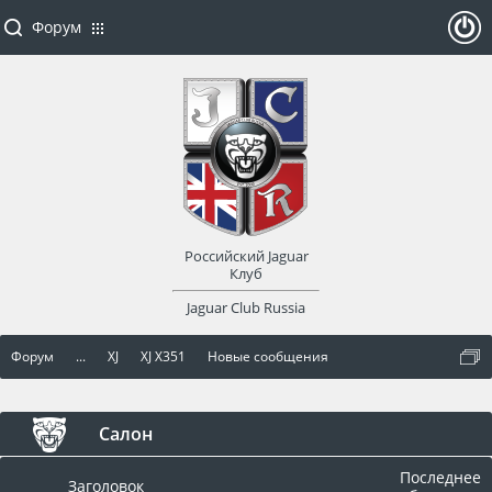
Форум
ойти
или
заре
Российский Jaguar
гист
Клуб
Jaguar Club Russia
рир
Форум
...
XJ
XJ X351
Новые сообщения
оват
ься
Салон
Последнее
Заголовок