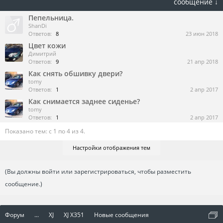
сообщение ↓
Пепельница.
ShanDi
Ответов:
8
23 июн 2018
Цвет кожи
Димитрий
Ответов:
9
21 апр 2018
Как снять обшивку двери?
tomy
Ответов:
1
2 апр 2017
Как снимается заднее сиденье?
tomy
Ответов:
1
2 апр 2017
Показано тем: с 1 по 4 из 4.
Настройки отображения тем
(Вы должны войти или зарегистрироваться, чтобы разместить
сообщение.)
Форум
...
XJ
XJ X351
Новые сообщения