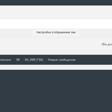
Настройки отображения тем
(Вы до
 тюнинг
XK
XK, XKR (150)
Новые сообщения