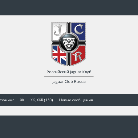
Российский Jaguar Клуб
Jaguar Club Russia
 тюнинг
XK
XK, XKR (150)
Новые сообщения