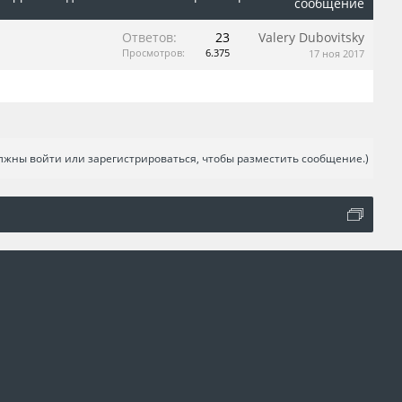
сообщение
Ответов:
23
Valery Dubovitsky
Просмотров:
6.375
17 ноя 2017
лжны войти или зарегистрироваться, чтобы разместить сообщение.)