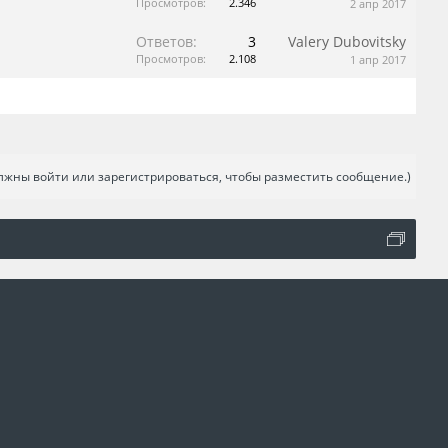
Просмотров:
2.346
2 апр 2017
Ответов:
3
Valery Dubovitsky
Просмотров:
2.108
1 апр 2017
лжны войти или зарегистрироваться, чтобы разместить сообщение.)