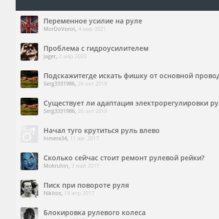
Переменное усилие на руле
MorDoVorot
,
4 мар 2021
Проблема с гидроусилителем
Jager
,
2 мар 2020
Подскажитегде искать фишку от основной прово
Serg3331986
,
26 окт 2018
Существует ли адаптация электрорегулировки ру
Serg3331986
,
26 окт 2018
Начал туго крутиться руль влево
himera34
,
11 авг 2017
Сколько сейчас стоит ремонт рулевой рейки?
Mokruhin
,
3 май 2017
Писк при повороте руля
Nikitos
,
19 апр 2017
Блокировка рулевого колеса