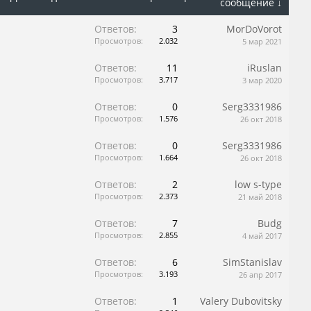
сообщение ↓
Ответов:
3
MorDoVorot
Просмотров:
2.032
5 мар 2021
Ответов:
11
iRuslan
Просмотров:
3.717
3 мар 2020
Ответов:
0
Serg3331986
Просмотров:
1.576
26 окт 2018
Ответов:
0
Serg3331986
Просмотров:
1.664
26 окт 2018
Ответов:
2
low s-type
Просмотров:
2.373
21 май 2018
Ответов:
7
Budg
Просмотров:
2.855
4 май 2017
Ответов:
6
SimStanislav
Просмотров:
3.193
26 апр 2017
Ответов:
1
Valery Dubovitsky