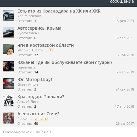
сообщение
Есть кто из Краснодара на XK или XKR
Vadim Zelenov
Ответов:
1
15 фев 2023
Автосервисы Крыма.
Vyacheslav40
Ответов:
6
12 апр 2021
Яги в Ростовской области
Игорь г. Шахты
...
2
Ответов:
32
15 ноя 2020
Южане! Где Вы обслуживаете свои ягуары?
Jagermeister
Ответов:
14
7 мар 2019
Юг-Мотор Шоу!
Gileev Anton
Ответов:
3
24 сен 2018
Краснодар. Поехали?
Андрей Лига
Ответов:
2
17 апр 2018
А есть кто из Сочи?
Russell
...
2
3
4
Ответов:
60
26 авг 2017
Показано тем: с 1 по 7 из 7.