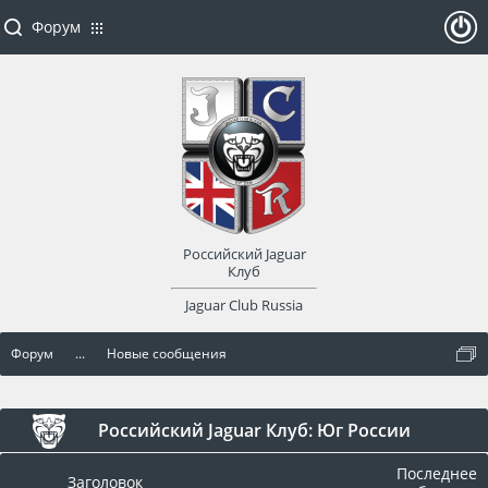
Форум
ойти
или
заре
Российский Jaguar
гист
Клуб
Jaguar Club Russia
рир
Форум
...
Новые сообщения
оват
ься
Российский Jaguar Клуб: Юг России
Последнее
Заголовок