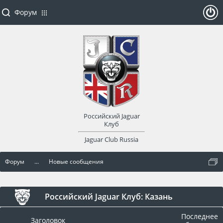
Форум
ойти
или
заре
Российский Jaguar
гист
Клуб
Jaguar Club Russia
рир
Форум
...
Новые сообщения
оват
ься
Российский Jaguar Клуб: Казань
Последнее
Заголовок