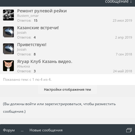
сообщение ↓
Ремонт рулевой рейки
Rustem_omar
Ответов:
15
23 июл 2019
Казанские встречи!
Josiah
Ответов:
4
2 апр 2019
Приветствую!
Josiah
Ответов:
8
7 сен 2018
Ягуар Клуб Казань видео.
Ильюха
Ответов:
3
24 май 2018
Показано тем: с 1 по 4 из 4.
Настройки отображения тем
(Вы должны войти или зарегистрироваться, чтобы разместить
сообщение.)
Форум
...
Новые сообщения