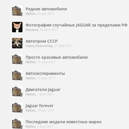
Редкие автомобили
Ирбис
,
22 дек 2021
Фотографии случайных JAGUAR за пределами РФ
Ильюха
,
20 июн 2017
Автопром СССР
Valery Dubovitsky
,
27 фев 2017
Просто красивые автомобили
Ирбис
,
15 мар 2017
Автоэксперименты
Ирбис
,
12 мар 2017
Двигатели Jaguar
Ирбис
,
1 фев 2021
Jaguar forever
Ирбис
,
29 дек 2021
Последние модели известных марок
Ирбис
,
5 апр 2017