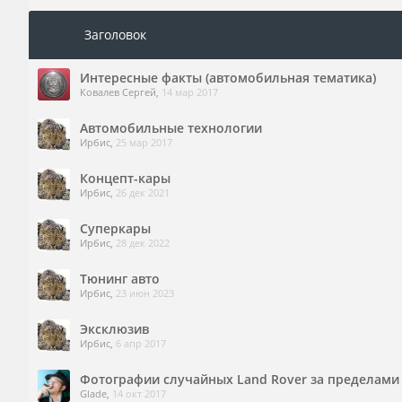
Заголовок
Интересные факты (автомобильная тематика)
Ковалев Сергей
,
14 мар 2017
Автомобильные технологии
Ирбис
,
25 мар 2017
Концепт-кары
Ирбис
,
26 дек 2021
Суперкары
Ирбис
,
28 дек 2022
Тюнинг авто
Ирбис
,
23 июн 2023
Эксклюзив
Ирбис
,
6 апр 2017
Фотографии случайных Land Rover за пределами
Glade
,
14 окт 2017