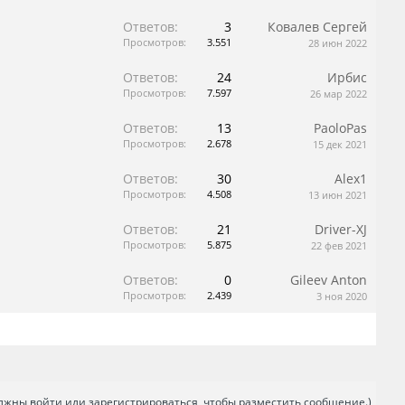
Ответов:
3
Ковалев Сергей
Просмотров:
3.551
28 июн 2022
Ответов:
24
Ирбис
Просмотров:
7.597
26 мар 2022
Ответов:
13
PaoloPas
Просмотров:
2.678
15 дек 2021
Ответов:
30
Alex1
Просмотров:
4.508
13 июн 2021
Ответов:
21
Driver-XJ
Просмотров:
5.875
22 фев 2021
Ответов:
0
Gileev Anton
Просмотров:
2.439
3 ноя 2020
лжны войти или зарегистрироваться, чтобы разместить сообщение.)