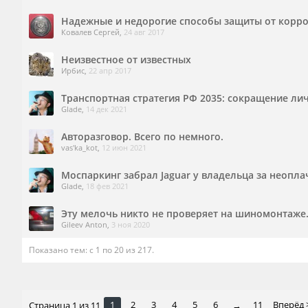
Надежные и недорогие способы защиты от корро
Ковалев Сергей
,
24 авг 2017
Неизвестное от известных
Ирбис
,
22 апр 2017
Транспортная стратегия РФ 2035: сокращение ли
Glade
,
14 дек 2021
Авторазговор. Всего по немного.
vas'ka_kot
,
12 июн 2021
Моспаркинг забрал Jaguar у владельца за неоп
Glade
,
18 фев 2021
Эту мелочь никто не проверяет на шиномонтаже.
Gileev Anton
,
3 ноя 2020
Показано тем: с 1 по 20 из 217.
1
2
3
4
5
6
11
Вперёд 
Страница 1 из 11
→