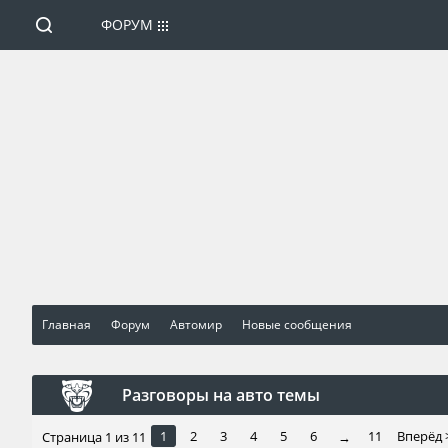
ФОРУМ
Главная
Форум
Автомир
Новые сообщения
Разговоры на авто темы
1
2
3
4
5
6
11
Вперёд 
Страница 1 из 11
→