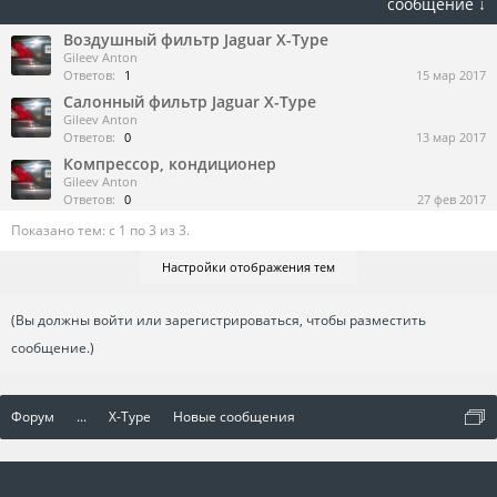
сообщение ↓
Воздушный фильтр Jaguar X-Type
Gileev Anton
Ответов:
1
15 мар 2017
Салонный фильтр Jaguar X-Type
Gileev Anton
Ответов:
0
13 мар 2017
Компрессор, кондиционер
Gileev Anton
Ответов:
0
27 фев 2017
Показано тем: с 1 по 3 из 3.
Настройки отображения тем
(Вы должны войти или зарегистрироваться, чтобы разместить
сообщение.)
Форум
...
X-Type
Новые сообщения