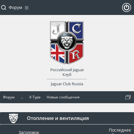
Форум
ойти
или
заре
Российский Jaguar
гист
Клуб
Jaguar Club Russia
рир
Форум
...
X-Type
Новые сообщения
оват
ься
Отопление и вентиляция
Последнее
Заголовок