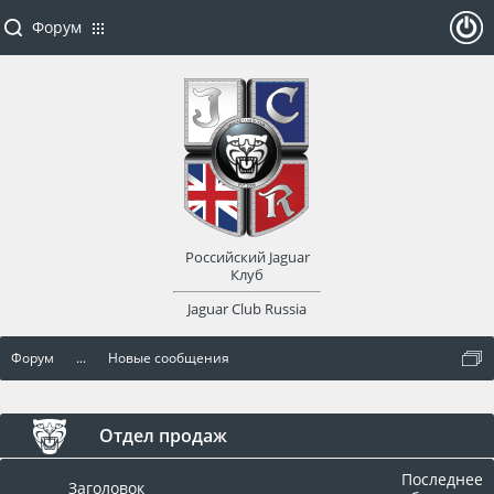
Форум
ойти
или
заре
Российский Jaguar
гист
Клуб
Jaguar Club Russia
рир
Форум
...
Новые сообщения
оват
ься
Отдел продаж
Последнее
Заголовок