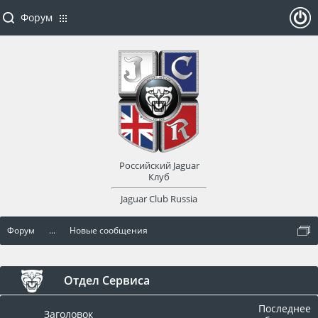
Форум
ойти
или
заре
Российский Jaguar
гист
Клуб
Jaguar Club Russia
рир
Форум
...
Новые сообщения
оват
ься
Отдел Сервиса
Последнее
Заголовок