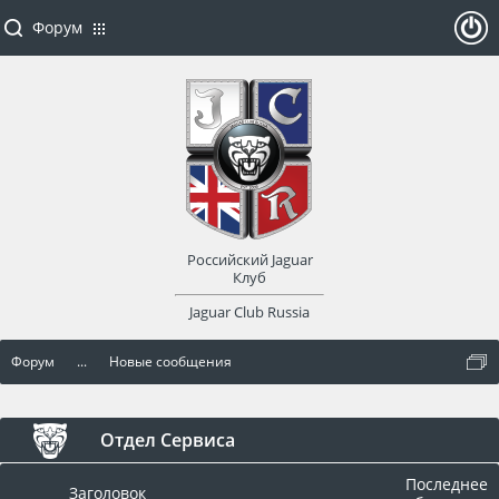
Форум
ойти
или
заре
Российский Jaguar
гист
Клуб
Jaguar Club Russia
рир
Форум
...
Новые сообщения
оват
ься
Отдел Сервиса
Последнее
Заголовок