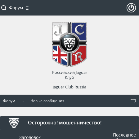
Форум
ойти
или
заре
Российский Jaguar
гист
Клуб
Jaguar Club Russia
рир
Форум
...
Новые сообщения
оват
ься
Осторожно! мошенничество!
Последнее
Заголовок