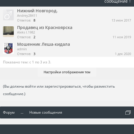
сообщение ↑
Нижний Новгород.
Andrey28411
Ответов:
8
13 июн 2017
Продавец из Красноярска
Aleks I.1982
Ответов:
2
11 ноя 2019
Мошенник Леша-кидала
admin
Ответов:
3
1 дек 2020
Показано тем: с 1 по 3 из 3.
Настройки отображения тем
(Вы должны войти или зарегистрироваться, чтобы разместить
сообщение.)
Форум
...
Новые сообщения