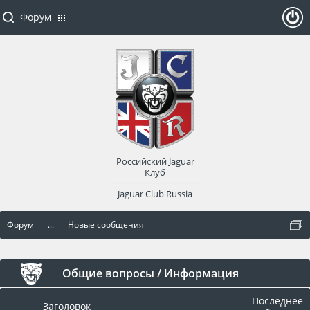
Форум
ойти
или
заре
Российский Jaguar
гист
Клуб
Jaguar Club Russia
рир
Форум
...
Новые сообщения
оват
ься
Общие вопросы / Информация
Последнее
Заголовок