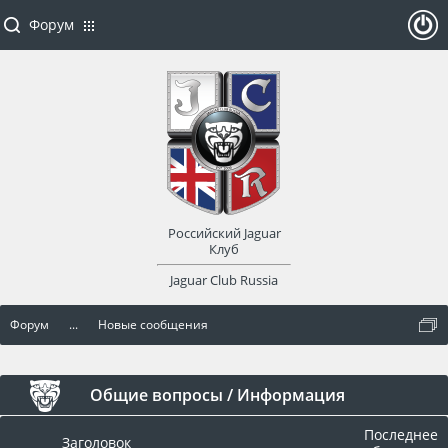
Форум
ойти
или
заре
Российский Jaguar
гист
Клуб
Jaguar Club Russia
рир
Форум
...
Новые сообщения
оват
ься
Общие вопросы / Информация
Последнее
Заголовок