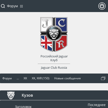
Форум
ойти
или
заре
Российский Jaguar
гист
Клуб
Jaguar Club Russia
рир
Форум
...
XK
XK, XKR (150)
Новые сообщения
оват
ься
Кузов
Последнее
Заголовок