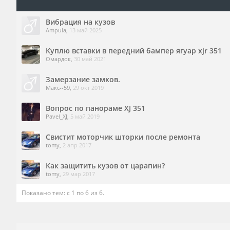
Вибрация на кузов
Ampula
,
13 май 2025
Куплю вставки в передний бампер ягуар xjr 351
Омардок
,
30 май 2021
Замерзание замков.
Макс--59
,
29 окт 2019
Вопрос по панораме XJ 351
Pavel_XJ
,
5 май 2019
Свистит моторчик шторки после ремонта
tomy
,
2 апр 2017
Как защитить кузов от царапин?
tomy
,
29 мар 2017
Показано тем: с 1 по 6 из 6.