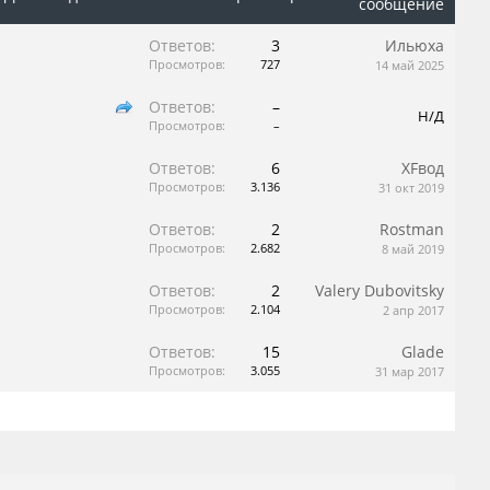
сообщение
Ответов:
3
Ильюха
Просмотров:
727
14 май 2025
Ответов:
–
Н/Д
Просмотров:
–
Ответов:
6
XFвод
Просмотров:
3.136
31 окт 2019
Ответов:
2
Rostman
Просмотров:
2.682
8 май 2019
Ответов:
2
Valery Dubovitsky
Просмотров:
2.104
2 апр 2017
Ответов:
15
Glade
Просмотров:
3.055
31 мар 2017