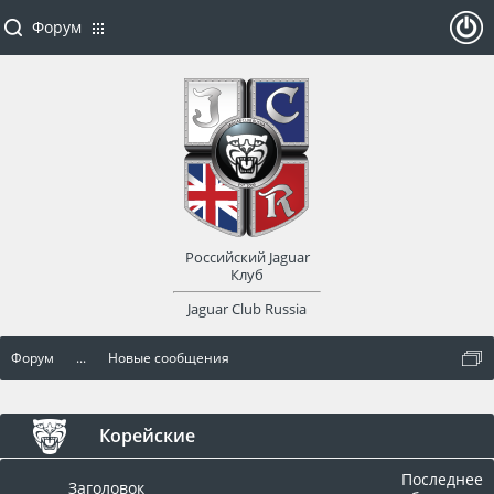
Форум
ойти
или
заре
Российский Jaguar
гист
Клуб
Jaguar Club Russia
рир
Форум
...
Новые сообщения
оват
ься
Корейские
Последнее
Заголовок