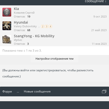
сообщение ↓
Kia
Ковалев Сергей
Ответов:
19
9 окт 2023
Hyundai
Valery Dubovitsky
...
2
3
4
Ответов:
68
21 май 2023
SsangYong - KG Mobility
Ирбис
Ответов:
3
11 янв 2023
Показано тем: с 1 по 3 из 3.
Настройки отображения тем
(Вы должны войти или зарегистрироваться, чтобы разместить
сообщение.)
Форум
...
Новые сообщения