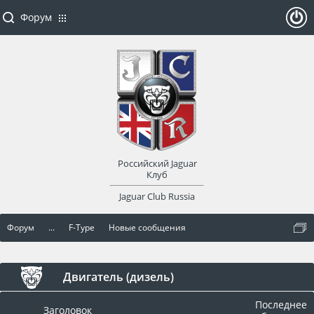
Форум
ойти
или
заре
Российский Jaguar
гист
Клуб
Jaguar Club Russia
рир
Форум
...
F-Type
Новые сообщения
оват
ься
Двигатель (дизель)
Последнее
Заголовок