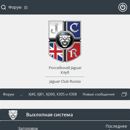
Форум
ойти
или
заре
Российский Jaguar
гист
Клуб
Jaguar Club Russia
рир
Форум
...
XJ40, XJ81, XJ300, X305 и X308
Новые сообщения
оват
ься
Выхлопная система
Последнее
Заголовок