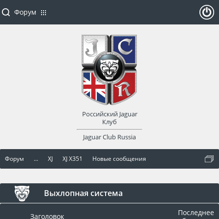
Форум
ойти
или
заре
Российский Jaguar
гист
Клуб
Jaguar Club Russia
рир
Форум
...
XJ
XJ X351
Новые сообщения
оват
ься
Выхлопная система
Последнее
Заголовок