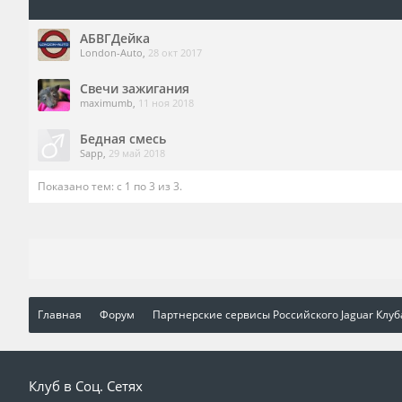
АБВГДейка
London-Auto
,
28 окт 2017
Свечи зажигания
maximumb
,
11 ноя 2018
Бедная смесь
Sapp
,
29 май 2018
Показано тем: с 1 по 3 из 3.
Главная
Форум
Партнерские сервисы Российского Jaguar Клуб
Клуб в Соц. Сетях