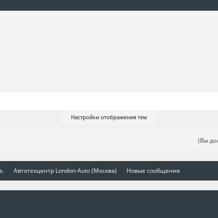
Настройки отображения тем
(Вы до
а.
Автотехцентр London-Auto (Москва)
Новые сообщения