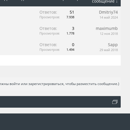
сообщение ↓
Ответов:
51
Dmitriy74
Просмотров:
7.938
14 май 2024
Ответов:
3
maximumb
Просмотров:
1.778
12 ноя 2018
Ответов:
0
Sapp
Просмотров:
1.494
29 май 2018
лжны войти или зарегистрироваться, чтобы разместить сообщение.)