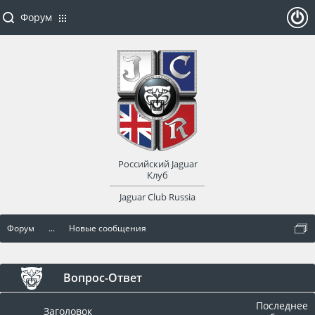
Форум
ойти
или
заре
Российский Jaguar
гист
Клуб
Jaguar Club Russia
рир
Форум
...
Новые сообщения
оват
ься
Вопрос-Ответ
Последнее
Заголовок