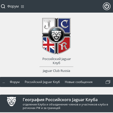
Форум
ойти
или
заре
Российский Jaguar
гист
Клуб
Jaguar Club Russia
рир
...
Форум
Российский Jaguar Клуб
Новые сообщения
оват
ься
География Российского Jaguar Клуба
отделения Клуба и объединения членов и участников клуба в
регионах РФ и за границей